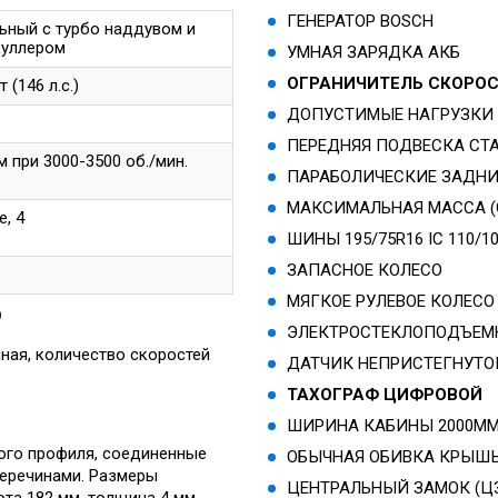
ГЕНЕРАТОР BOSCH
ьный с турбо наддувом и
куллером
УМНАЯ ЗАРЯДКА АКБ
ОГРАНИЧИТЕЛЬ СКОРОС
т (146 л.с.)
ДОПУСТИМЫЕ НАГРУЗКИ П
ПЕРЕДНЯЯ ПОДВЕСКА СТ
 при 3000-3500 об./мин.
ПАРАБОЛИЧЕСКИЕ ЗАДНИ
МАКСИМАЛЬНАЯ МАССА (
, 4
ШИНЫ 195/75R16 IC 110/1
ЗАПАСНОЕ КОЛЕСО
МЯГКОЕ РУЛЕВОЕ КОЛЕСО
D
ЭЛЕКТРОСТЕКЛОПОДЪЕМ
ная, количество скоростей
ДАТЧИК НЕПРИСТЕГНУТО
ТАХОГРАФ ЦИФРОВОЙ
ШИРИНА КАБИНЫ 2000ММ
ого профиля, соединенные
ОБЫЧНАЯ ОБИВКА КРЫШ
еречинами. Размеры
ЦЕНТРАЛЬНЫЙ ЗАМОК (Ц
та 182 мм, толщина 4 мм.