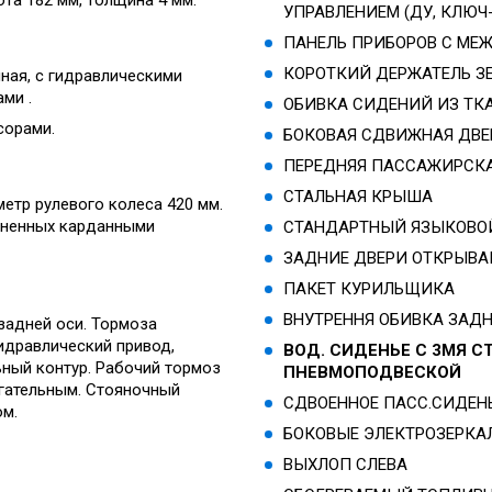
УПРАВЛЕНИЕМ (ДУ, КЛЮЧ
ПАНЕЛЬ ПРИБОРОВ С МЕ
КОРОТКИЙ ДЕРЖАТЕЛЬ З
ная, с гидравлическими
ми .
ОБИВКА СИДЕНИЙ ИЗ ТК
ссорами.
БОКОВАЯ СДВИЖНАЯ ДВЕ
ПЕРЕДНЯЯ ПАССАЖИРСКА
СТАЛЬНАЯ КРЫША
етр рулевого колеса 420 мм.
диненных карданными
СТАНДАРТНЫЙ ЯЗЫКОВОЙ
ЗАДНИЕ ДВЕРИ ОТКРЫВАЮ
ПАКЕТ КУРИЛЬЩИКА
ВНУТРЕННЯ ОБИВКА ЗАД
задней оси. Тормоза
идравлический привод,
ВОД. СИДЕНЬЕ С 3МЯ С
ьный контур. Рабочий тормоз
ПНЕВМОПОДВЕСКОЙ
гательным. Стояночный
СДВОЕННОЕ ПАСС.СИДЕНЬ
ом.
БОКОВЫЕ ЭЛЕКТРОЗЕРКА
ВЫХЛОП СЛЕВА