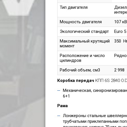
Тип двигателя
Дизел
интер
Мощность двигателя
107 кВ
Экологический стандарт
Euro 5
Максимальный крутящий
350 Нм
момент
Расположение и число
Рядное
цилиндров
Рабочий объем, см3
2 998
Коробка передач
КПП 6S 2840 O.
Механическая, синхронизирован
6+1
Рама
Лонжероны стальные швеллерн
трубчатыми приклепанными поп
лонжеронов: ширина 70 мм, высо