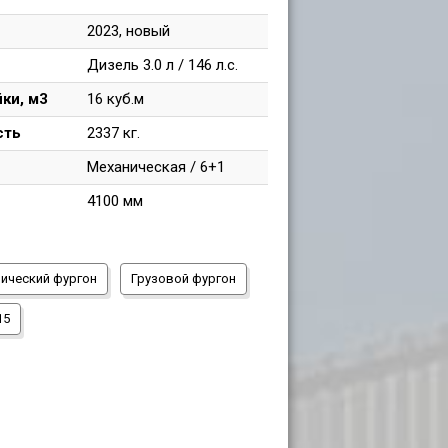
2023, новый
Дизель 3.0 л / 146 л.с.
ки, м3
16 куб.м
сть
2337 кг.
Механическая / 6+1
4100 мм
ический фургон
Грузовой фургон
15