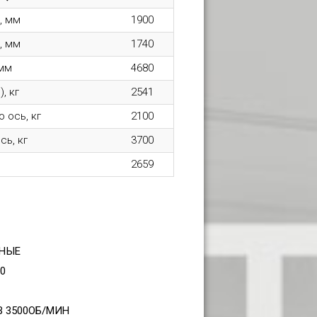
, мм
1900
, мм
1740
 мм
4680
, кг
2541
 ось, кг
2100
сь, кг
3700
2659
ЬНЫЕ
0
 3500ОБ/МИН