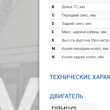
B
Длина ТС, мм
C
Передний свес, мм
D
Задний свес, мм
E
Макс. ширина кабины, мм
K
Высота фургона (без нагру
M
Колея передних колёс, мм
N
Колея задних колёс, мм
ТЕХНИЧЕСКИЕ ХАРА
ДВИГАТЕЛЬ
F1CFL411J*C