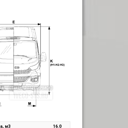
а, м3
16.0