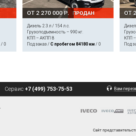
ОТ 2 270 000 Р.
ОТ 2
ПРОДАН
Дизель 2.3 л / 154 л.с.
Дизель
Грузоподъемность – 990 кг.
Грузо
КПП – АКПП 8
КПП –
/ 0
Под заказ /
С пробегом 84180 км
/ 0
Под з
Сервис
+7 (499) 753-75-53
Вам перез
»
Сайт представительств