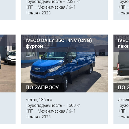
Грузоподъемность – 2337 кг.
Грузо
КПП – Механическая / 6+1
КПП –
Новая / 2023
Новая
IVECO DAILY 35C14NV (CNG)
IVEC
фургон
паке
ПО ЗАПРОСУ
ПО 
метан, 136 л.с.
Дизель
Грузоподъемность – 1500 кг.
Грузо
КПП – Механическая / 6+1
КПП –
Новая / 2023
Новая