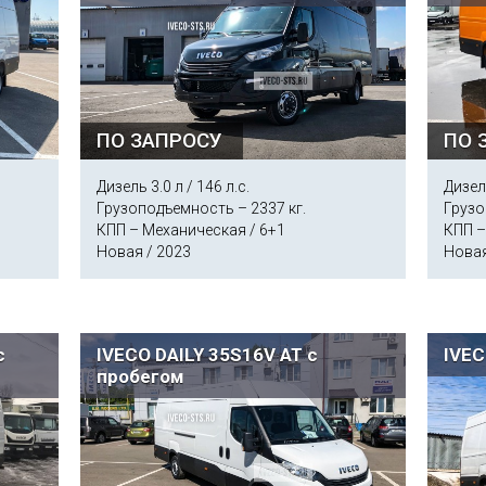
ПО ЗАПРОСУ
ПО 
Дизель 3.0 л / 146 л.с.
Дизель
Грузоподъемность – 2337 кг.
Грузо
КПП – Механическая / 6+1
КПП –
Новая / 2023
Новая
с
IVECO DAILY 35S16V AT с
IVEC
пробегом