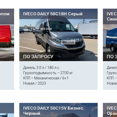
копом
IVECO DAILY 50C18H Серый
IVEC
Син
ПО ЗАПРОСУ
ПО 
Дизель 3.0 л / 180 л.с.
Дизель
Грузоподъемность – 2700 кг.
Грузо
КПП – Механическая / 6+1
КПП –
Новая / 2023
Новая
IVECO DAILY 50C15V Бизнес
IVEC
Черный
Ора