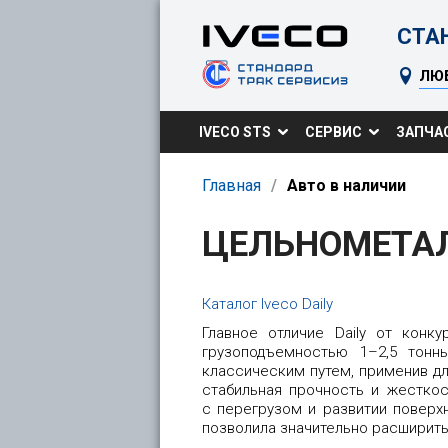
СТА
ЛЮ
IVECO STS
CЕРВИС
ЗАПЧА
Главная
Авто в наличии
ЦЕЛЬНОМЕТА
Каталог Iveco Daily
Главное отличие Daily от конк
грузоподъемностью 1–2,5 тон
классическим путем, применив д
стабильная прочность и жестко
с перегрузом и развитии поверх
позволила значительно расширить