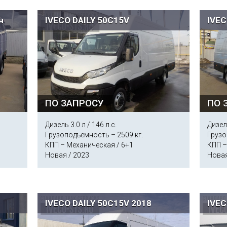
н
IVECO DAILY 50C15V
IVEC
ПО ЗАПРОСУ
ПО 
Дизель 3.0 л / 146 л.с.
Дизель
Грузоподъемность – 2509 кг.
Грузо
КПП – Механическая / 6+1
КПП –
Новая / 2023
Новая
IVECO DAILY 50C15V 2018
IVEC