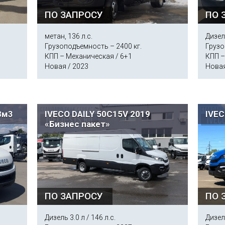
ПО ЗАПРОСУ
ПО 
метан, 136 л.с.
Дизель
Грузоподъемность – 2400 кг.
Грузо
КПП – Механическая / 6+1
КПП –
Новая / 2023
Новая
8м3
IVECO DAILY 50C15V 2019
IVEC
«Бизнес пакет»
ПО ЗАПРОСУ
ПО 
Дизель 3.0 л / 146 л.с.
Дизель