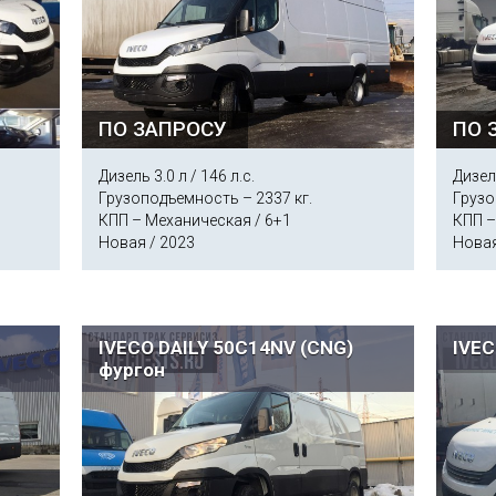
ПО ЗАПРОСУ
ПО 
Дизель 3.0 л / 146 л.с.
Дизель
Грузоподъемность – 2337 кг.
Грузо
КПП – Механическая / 6+1
КПП –
Новая / 2023
Новая
3
IVECO DAILY 50C14NV (CNG)
IVEC
фургон