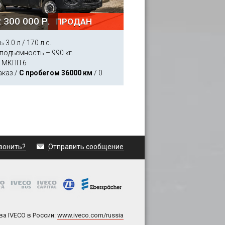
 300 000 Р.
ПРОДАН
 3.0 л / 170 л.с.
подъемность – 990 кг.
 МКПП 6
аказ /
С пробегом 36000 км
/ 0
вонить?
Отправить сообщение
а IVECO в России:
www.iveco.com/russia