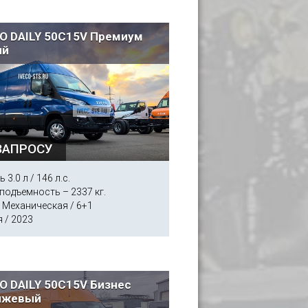
O DAILY 50C15V Премиум
ий
ЗАПРОСУ
 3.0 л / 146 л.с.
подъемность – 2337 кг.
 Механическая / 6+1
 / 2023
O DAILY 50C15V Бизнес
нжевый